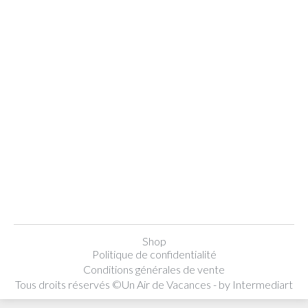
Un article paru dans Maxi Mag.fr
Presse
Par
test
25 juillet 2022
Article un Air Pur, kit de produits d’entretien
écologiques proposé par Un Air de Vacances,
dans Maxi Mag
Shop
Politique de confidentialité
Conditions générales de vente
Tous droits réservés ©Un Air de Vacances - by
Intermediart