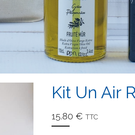
Kit Un Air 
15.80
€
TTC