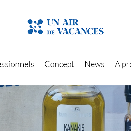
essionnels
Concept
News
A pr