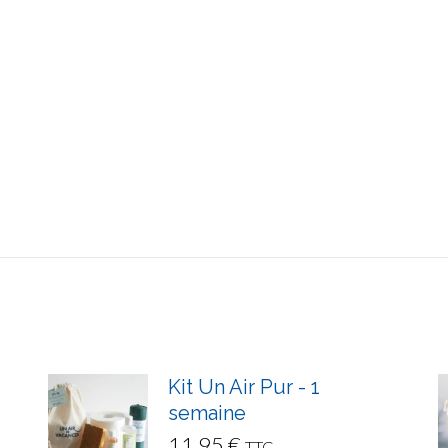
Kit Un Air Pur - 1
semaine
11.95
€
TTC