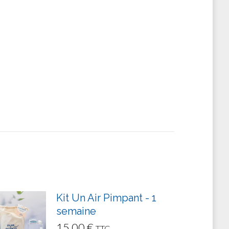
Kit Un Air Pimpant - 1
semaine
15.00
€
TTC